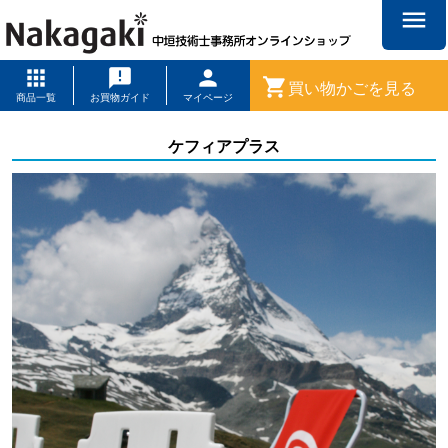
menu
shopping_cart
買い物かごを見る
商品一覧
お買物ガイド
マイページ
ケフィアプラス