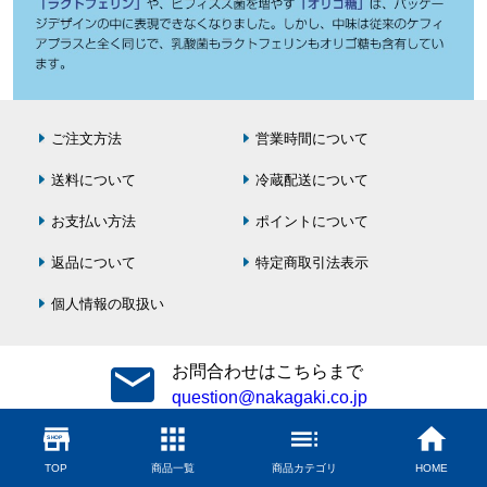
ご注文方法
営業時間について
送料について
冷蔵配送について
お支払い方法
ポイントについて
返品について
特定商取引法表示
個人情報の取扱い
お問合わせはこちらまで
question@nakagaki.co.jp
store
apps
toc
home
SHOP
TOP
商品一覧
商品カテゴリ
HOME