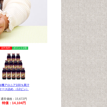
送料無料
ポイント2倍
有機アロニア100％果汁
ケース詰め （12ビン）
通常価格：15,672円
特価：14,104円