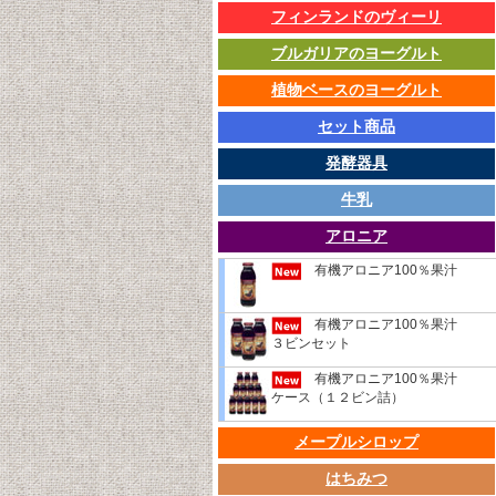
フィンランドのヴィーリ
ブルガリアのヨーグルト
植物ベースのヨーグルト
セット商品
発酵器具
牛乳
アロニア
有機アロニア100％果汁
有機アロニア100％果汁
３ビンセット
有機アロニア100％果汁
ケース（１２ビン詰）
メープルシロップ
はちみつ