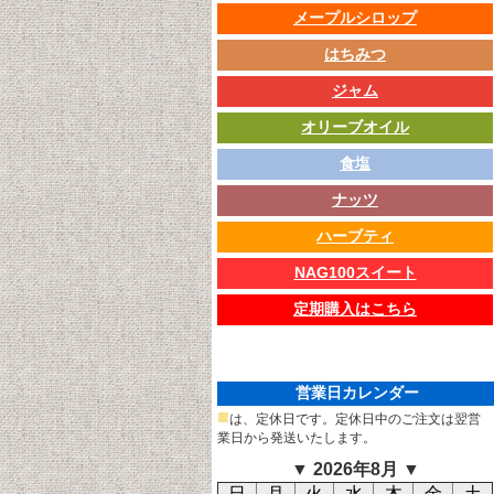
メープルシロップ
はちみつ
ジャム
オリーブオイル
食塩
ナッツ
ハーブティ
NAG100スイート
定期購入はこちら
営業日カレンダー
■
は、定休日です。定休日中のご注文は翌営
業日から発送いたします。
▼ 2026年8月 ▼
日
月
火
水
木
金
土