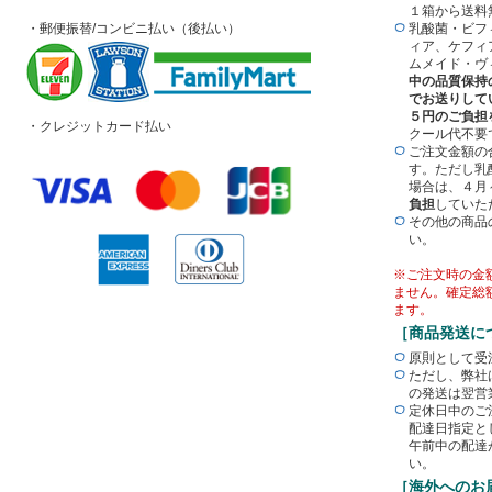
１箱から送料
・郵便振替/コンビニ払い（後払い）
乳酸菌・ビフ
ィア、ケフィ
ムメイド・ヴ
中の品質保持
でお送りして
５円のご負担
・クレジットカード払い
クール代不要
ご注文金額の
す。ただし乳
場合は、４月
負担
していた
その他の商品
い。
※ご注文時の金
ません。確定総
ます。
［商品発送に
原則として受
ただし、弊社
の発送は翌営
定休日中のご
配達日指定と
午前中の配達
い。
［海外へのお