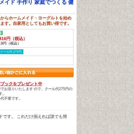
メイド 手作り 家庭でつくる 健
れからホームメイド・ヨーグルトを始め
れます。自家用としてもお買い得です。
416円（税込）
019円（税込）
クール代 275円
ピブックをプレゼント中
便でお送りいたします ので、クール代275円の
す。
ル代不要です。
ドです。 これだけ揃えれば誰でも簡