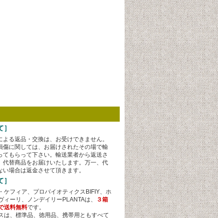
て］
による返品・交換は、お受けできません。
損傷に関しては、お届けされたその場で輸
ってもらって下さい。輸送業者から返送さ
、代替商品をお届けいたします。万一、代
ない場合は返金させて頂きます。
て］
・ケフィア、プロバイオティクスBIFIY、ホ
ヴィーリ、ノンデイリーPLANTAは、
３箱
で送料無料
です。
スは、標準品、徳用品、携帯用ともすべて