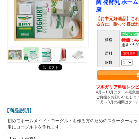
菌 発酵乳 ホーム
康
【お中元好適品】こ
る方に、贈って喜ば
価格
特価：4,
通常：5,
送料
送料無料
個数
ブルガリア料理レシ
4月～10月はクール宅急
ご負担をお願いいたしま 
11月～3月の期間はクー
【商品説明】
初めてホームメイド・ヨーグルトを作る方のためのスターターキッ
単にヨーグルトを作れます。