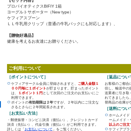
【セット内容】
プロバイオティクスBIFIY 1箱
ヨーグルトサポーター（New type）
ケフィアスプーン
ＬＬ牛乳用クリップ（普通の牛乳パックにも対応します）、
【贈物好適品】
健康を考えるお友達にお贈りください。
ご利用について
［ポイントについて］
［返品につい
ケフィアサークル会員に登録されますと、
ご購入金額１
お客様のご都合
００円毎に１ポイント
が貯まります。貯まったポイント
但し、輸送中の
は、
１ポイント１円
として次回のご注文のお支払いにご
送業者に引き取
利用できます。
れてきましたら
ポイントの
有効期限は２年
ですが、２年以内にご注文な
替商品の在庫が
さるとさらに２年間延長されます。
［送料につい
［お支払い方法］
ホームメイド
・郵便振替・コンビニ決済（後払い）、クレジットカード
ームメイド・
決済（先払い）、代金引換（後払い）がご利用できます。
以上のご注文
詳しくは「
お支払いについて
」をご覧ください。
ケフィアプラ