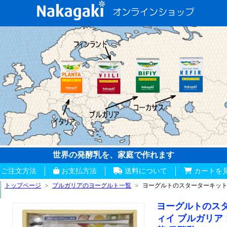
世界の発酵乳を、家庭で作れます
ご注文方法
お支払方法
送料について
カートを
トップページ
＞
ブルガリアのヨーグルト一覧
＞
ヨーグルトのスターターキッ
ヨーグルトのス
ィイ ブルガリア