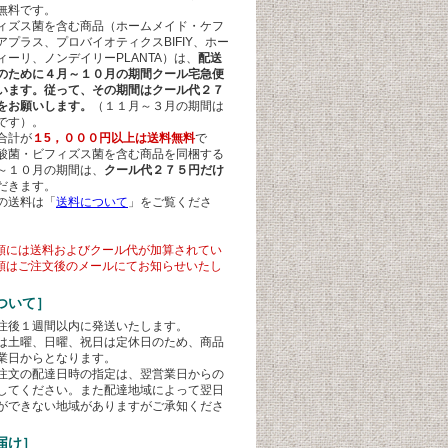
無料です。
ィズス菌を含む商品（ホームメイド・ケフ
アプラス、プロバイオティクスBIFIY、ホー
ィーリ、ノンデイリーPLANTA）は、
配送
のために４月～１０月の期間クール宅急便
います。従って、その期間はクール代２７
をお願いします
。
（１１月～３月の期間は
です）。
合計が
１5，０００円以上は送料無料
で
酸菌・ビフィズス菌を含む商品を同梱する
～１０月の期間は、
クール代２７５円だけ
だきます。
の送料は「
送料について
」をご覧くださ
額には送料およびクール代が加算されてい
額はご注文後のメールにてお知らせいたし
ついて］
注後１週間以内に発送いたします。
は土曜、日曜、祝日は定休日のため、商品
業日からとなります。
注文の配達日時の指定は、翌営業日からの
してください。また配達地域によって翌日
ができない地域がありますがご承知くださ
届け］