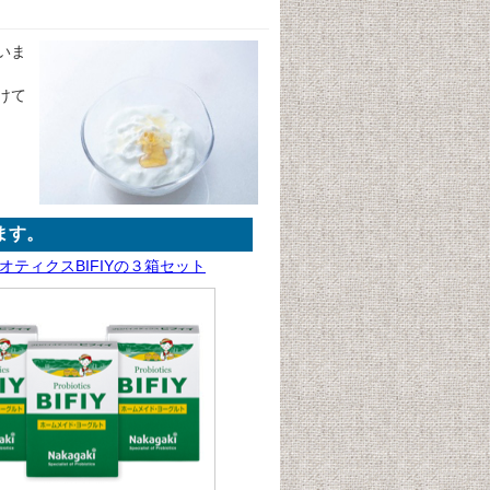
いま
けて
ます。
オティクスBIFIYの３箱セット