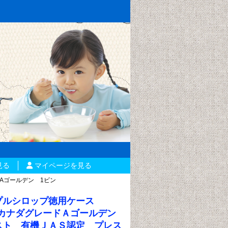
見る
マイページを見る
Aゴールデン 1ビン
プルシロップ徳用ケース
） カナダグレードＡゴールデン
スト 有機ＪＡＳ認定 プレス