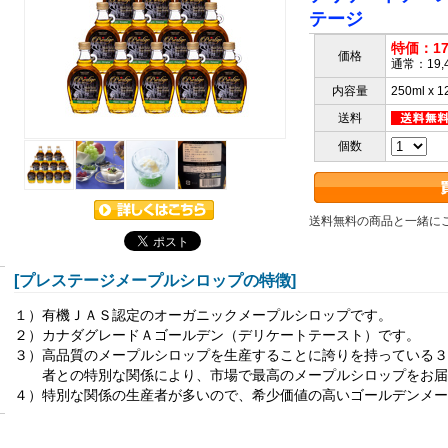
テージ
特価：17
価格
通常：19
内容量
250ml x 1
送料
個数
送料無料の商品と一緒に
[プレステージメープルシロップの特徴]
１）
有機ＪＡＳ認定のオーガニックメープルシロップです。
２）
カナダグレードＡゴールデン（デリケートテースト）です。
３）
高品質のメープルシロップを生産することに誇りを持っている３
者との特別な関係により、市場で最高のメープルシロップをお届
４）
特別な関係の生産者が多いので、希少価値の高いゴールデンメー