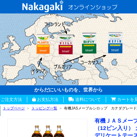
からだにいいものを、世界から
ご注文方法
お支払方法
送料について
カートを
トップページ
＞
トッピング一覧
＞
有機JASメープルシロップ カナダグレード
有機ＪＡＳメー
（12ビン入り
デリケートテー