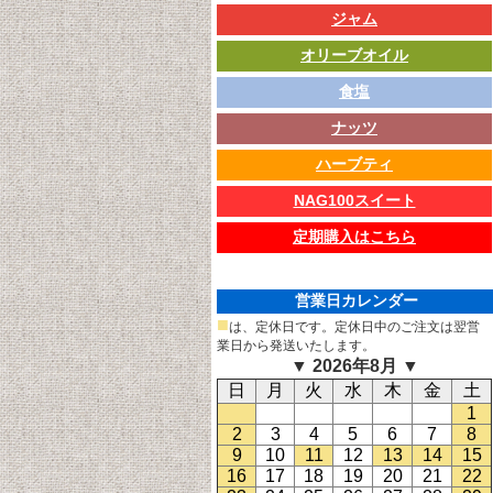
ジャム
オリーブオイル
食塩
ナッツ
ハーブティ
NAG100スイート
定期購入はこちら
営業日カレンダー
■
は、定休日です。定休日中のご注文は翌営
業日から発送いたします。
▼ 2026年8月 ▼
日
月
火
水
木
金
土
1
2
3
4
5
6
7
8
9
10
11
12
13
14
15
16
17
18
19
20
21
22