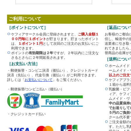
ご利用について
［ポイントについて］
［返品につい
ケフィアサークル会員に登録されますと、
ご購入金額１
お客様のご都合
００円毎に１ポイント
が貯まります。貯まったポイント
但し、輸送中の
は、
１ポイント１円
として次回のご注文のお支払いにご
送業者に引き取
利用できます。
れてきましたら
ポイントの
有効期限は２年
ですが、２年以内にご注文な
替商品の在庫が
さるとさらに２年間延長されます。
［送料につい
［お支払い方法］
ホームメイド
・郵便振替・コンビニ決済（後払い）、クレジットカード
ームメイド・
決済（先払い）、代金引換（後払い）がご利用できます。
以上のご注文
詳しくは「
お支払いについて
」をご覧ください。
ケフィアプラ
１箱から送料
・郵便振替/コンビニ払い（後払い）
乳酸菌・ビフ
ィア、ケフィ
ムメイド・ヴ
中の品質保持
でお送りして
５円のご負担
・クレジットカード払い
クール代不要
ご注文金額の
す。ただし乳