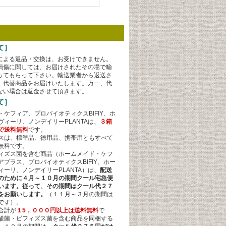
て］
による返品・交換は、お受けできません。
損傷に関しては、お届けされたその場で輸
ってもらって下さい。輸送業者から返送さ
、代替商品をお届けいたします。万一、代
ない場合は返金させて頂きます。
て］
・ケフィア、プロバイオティクスBIFIY、ホ
ヴィーリ、ノンデイリーPLANTAは、
３箱
で送料無料
です。
スは、標準品、徳用品、携帯用ともすべて
無料です。
ィズス菌を含む商品（ホームメイド・ケフ
アプラス、プロバイオティクスBIFIY、ホー
ィーリ、ノンデイリーPLANTA）は、
配送
のために４月～１０月の期間クール宅急便
います。従って、その期間はクール代２７
をお願いします
。
（１１月～３月の期間は
です）。
合計が
１5，０００円以上は送料無料
で
酸菌・ビフィズス菌を含む商品を同梱する