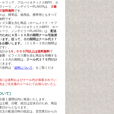
・ケフィア、プロバイオティクスBIFIY、ホ
ヴィーリ、ノンデイリーPLANTAは、
３箱
で送料無料
です。
スは、標準品、徳用品、携帯用ともすべて
無料です。
ィズス菌を含む商品（ホームメイド・ケフ
アプラス、プロバイオティクスBIFIY、ホー
ィーリ、ノンデイリーPLANTA）は、
配送
のために４月～１０月の期間クール宅急便
います。従って、その期間はクール代２７
をお願いします
。
（１１月～３月の期間は
です）。
合計が
１5，０００円以上は送料無料
で
酸菌・ビフィズス菌を含む商品を同梱する
～１０月の期間は、
クール代２７５円だけ
だきます。
の送料は「
送料について
」をご覧くださ
額には送料およびクール代が加算されてい
額はご注文後のメールにてお知らせいたし
ついて］
注後１週間以内に発送いたします。
は土曜、日曜、祝日は定休日のため、商品
業日からとなります。
注文の配達日時の指定は、翌営業日からの