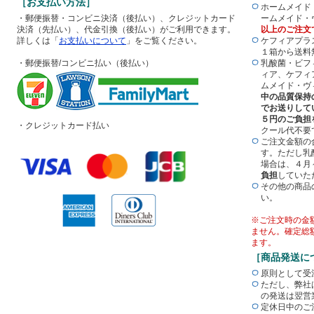
［お支払い方法］
ホームメイド
・郵便振替・コンビニ決済（後払い）、クレジットカード
ームメイド・
決済（先払い）、代金引換（後払い）がご利用できます。
以上のご注文
詳しくは「
お支払いについて
」をご覧ください。
ケフィアプラ
１箱から送料
・郵便振替/コンビニ払い（後払い）
乳酸菌・ビフ
ィア、ケフィ
ムメイド・ヴ
中の品質保持
でお送りして
５円のご負担
・クレジットカード払い
クール代不要
ご注文金額の
す。ただし乳
場合は、４月
負担
していた
その他の商品
い。
※ご注文時の金
ません。確定総
ます。
［商品発送に
原則として受
ただし、弊社
の発送は翌営
定休日中のご