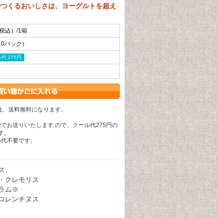
でつくるおいしさは、ヨーグルトを超え
（税込）/1箱
10パック）
代 275円
は、送料無料になります。
便でお送りいたします ので、クール代275円の
す。
ル代不要です。
ス、
クレモリス
ランタラム※
ロレンチヌス