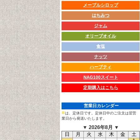
メープルシロップ
はちみつ
ジャム
オリーブオイル
食塩
ナッツ
ハーブティ
NAG100スイート
定期購入はこちら
営業日カレンダー
■
は、定休日です。定休日中のご注文は翌営
業日から発送いたします。
▼ 2026年8月 ▼
日
月
火
水
木
金
土