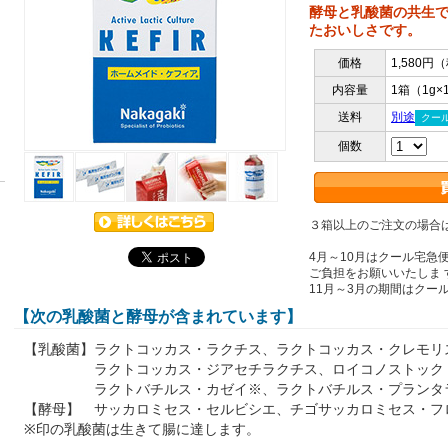
酵母と乳酸菌の共生
たおいしさです。
価格
1,580円
内容量
1箱（1g×
送料
別途
クール
個数
３箱以上のご注文の場合
4月～10月はクール宅急
ご負担をお願いいたしま 
11月～3月の期間はクー
【次の乳酸菌と酵母が含まれています】
【乳酸菌】ラクトコッカス・ラクチス、ラクトコッカス・クレモリ
ラクトコッカス・ジアセチラクチス、ロイコノストック・
ラクトバチルス・カゼイ※、ラクトバチルス・プ
【酵母】 サッカロミセス・セルビシエ、チゴサッカロミセス・フ
※印の乳酸菌は生きて腸に達します。