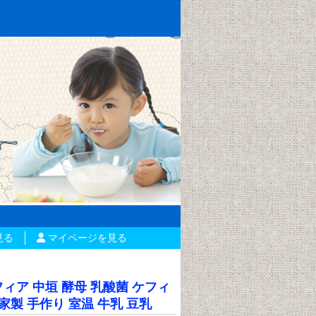
見る
マイページを見る
ィア 中垣 酵母 乳酸菌 ケフィ
家製 手作り 室温 牛乳 豆乳