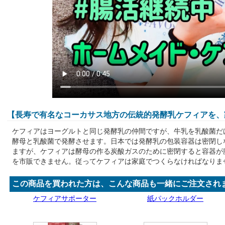
【長寿で有名なコーカサス地方の伝統的発酵乳ケフィアを、
ケフィアはヨーグルトと同じ発酵乳の仲間ですが、牛乳を乳酸菌だ
酵母と乳酸菌で発酵させます。日本では発酵乳の包装容器は密閉し
ますが、ケフィアは酵母の作る炭酸ガスのために密閉すると容器が
を市販できません。従ってケフィアは家庭でつくらなければなりま
この商品を買われた方は、こんな商品も一緒にご注文され
ケフィアサポーター
紙パックホルダー